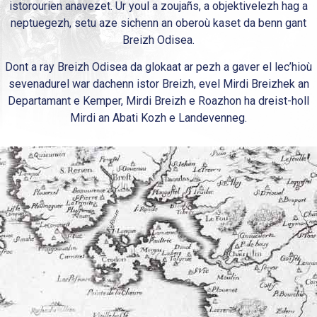
istorourien anavezet. Ur youl a zoujañs, a objektivelezh hag a
neptuegezh, setu aze sichenn an oberoù kaset da benn gant
Breizh Odisea.
Dont a ray Breizh Odisea da glokaat ar pezh a gaver el lec’hioù
sevenadurel war dachenn istor Breizh, evel Mirdi Breizhek an
Departamant e Kemper, Mirdi Breizh e Roazhon ha dreist-holl
Mirdi an Abati Kozh e Landevenneg.