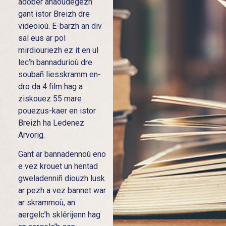
adober anaoudegezh
gant istor Breizh dre
videoioù. E-barzh an div
sal eus ar pol
mirdiouriezh ez it en ul
lec’h bannadurioù dre
soubañ liesskramm en-
dro da 4 film hag a
ziskouez 55 mare
pouezus-kaer en istor
Breizh ha Ledenez
Arvorig.
Gant ar bannadennoù eno
e vez krouet un hentad
gweladenniñ diouzh lusk
ar pezh a vez bannet war
ar skrammoù, an
aergelc’h sklêrijenn hag