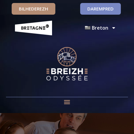
BILHEDEREZH
DAREMPRED
Breton