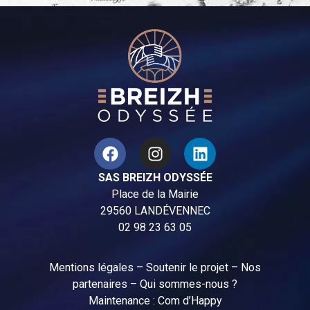
SAS BREIZH ODYSSÉE
Place de la Mairie
29560 LANDÉVENNEC
02 98 23 63 05
Mentions légales
–
Soutenir le projet
–
Nos
partenaires
–
Qui sommes-nous ?
Maintenance :
Com d’Happy