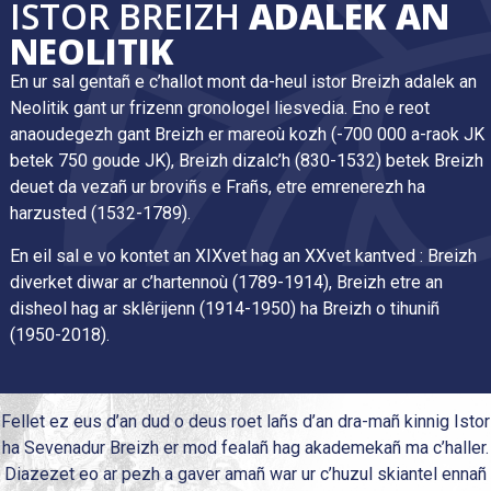
ISTOR BREIZH
ADALEK AN
NEOLITIK
En ur sal gentañ e c’hallot mont da-heul istor Breizh adalek an
Neolitik gant ur frizenn gronologel liesvedia. Eno e reot
anaoudegezh gant Breizh er mareoù kozh (-700 000 a-raok JK
betek 750 goude JK), Breizh dizalc’h (830-1532) betek Breizh
deuet da vezañ ur broviñs e Frañs, etre emrenerezh ha
harzusted (1532-1789).
En eil sal e vo kontet an XIXvet hag an XXvet kantved : Breizh
diverket diwar ar c’hartennoù (1789-1914), Breizh etre an
disheol hag ar sklêrijenn (1914-1950) ha Breizh o tihuniñ
(1950-2018).
Fellet ez eus d’an dud o deus roet lañs d’an dra-mañ kinnig Istor
ha Sevenadur Breizh er mod fealañ hag akademekañ ma c’haller.
Diazezet eo ar pezh a gaver amañ war ur c’huzul skiantel ennañ