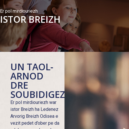
Er pol mirdiouriezh
ISTOR BREIZH
UN TAOL-
ARNOD
DRE
SOUBIDIGEZH
Er pol mirdiouriezh war
istor Breizh ha Ledenez
Arvorig Breizh Odisea e
vezit pedet d’ober pe da