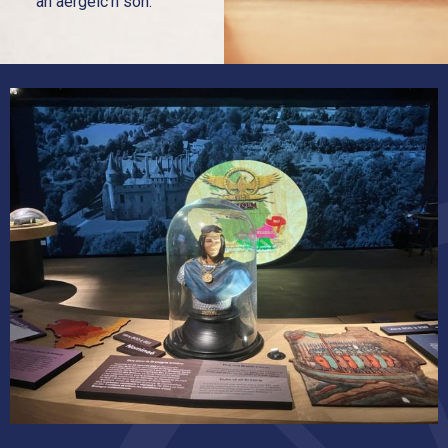
an aergelc’h son.