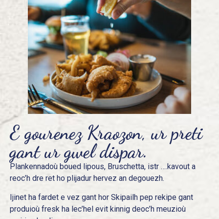
E gourenez Kraozon, ur preti
gant ur gwel dispar.
Plankennadoù boued lipous, Bruschetta, istr ….kavout a
reoc’h dre ret ho plijadur hervez an degouezh.
Ijinet ha fardet e vez gant hor Skipailh pep rekipe gant
produioù fresk ha lec’hel evit kinnig deoc’h meuzioù