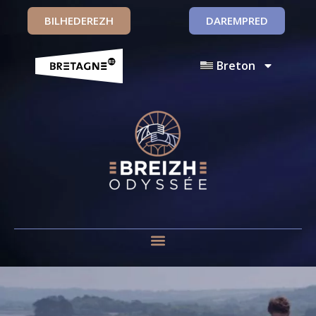
BILHEDEREZH
DAREMPRED
Breton