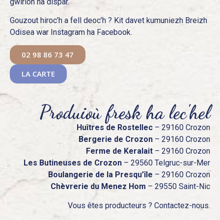
gwirion ha dispar.
Gouzout hiroc’h a fell deoc’h ? Kit davet kumuniezh Breizh
Odisea war Instagram ha Facebook.
02 98 86 73 47
LA CARTE
Produioù fresk ha lec'hel
Huîtres de Rostellec
– 29160 Crozon
Bergerie de Crozon
– 29160 Crozon
Ferme de Keralait
– 29160 Crozon
Les Butineuses de Crozon
– 29560 Telgruc-sur-Mer
Boulangerie de la Presqu’île
– 29160 Crozon
Chèvrerie du Menez Hom
– 29550 Saint-Nic
Vous êtes producteurs ? Contactez-nous.