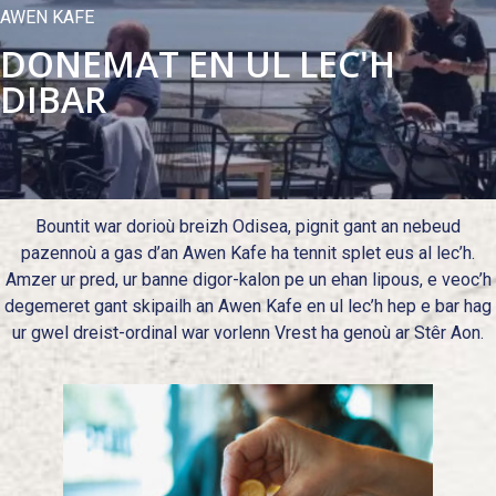
AWEN KAFE
DONEMAT EN UL LEC'H
DIBAR
Bountit war dorioù breizh Odisea, pignit gant an nebeud
pazennoù a gas d’an Awen Kafe ha tennit splet eus al lec’h.
Amzer ur pred, ur banne digor-kalon pe un ehan lipous, e veoc’h
degemeret gant skipailh an Awen Kafe en ul lec’h hep e bar hag
ur gwel dreist-ordinal war vorlenn Vrest ha genoù ar Stêr Aon.