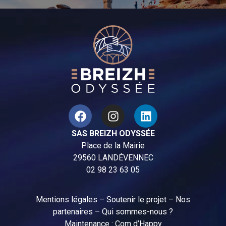
SAS BREIZH ODYSSÉE
Place de la Mairie
29560 LANDÉVENNEC
02 98 23 63 05
Mentions légales
–
Soutenir le projet
–
Nos
partenaires
–
Qui sommes-nous ?
Maintenance :
Com d’Happy