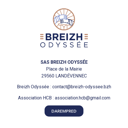
SAS BREIZH ODYSSÉE
Place de la Mairie
29560 LANDÉVENNEC
Breizh Odyssée : contact@breizh-odyssee.bzh
Association HCB : association.hcb@gmail.com
DAREMPRED