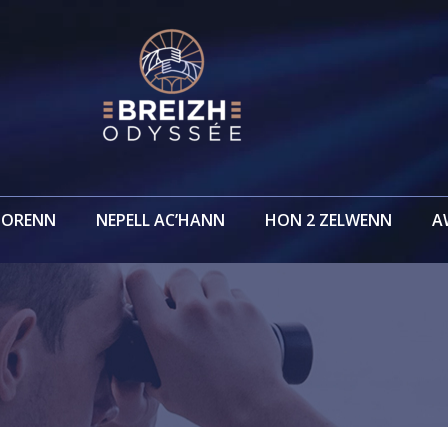
GORENN
NEPELL AC’HANN
HON 2 ZELWENN
A