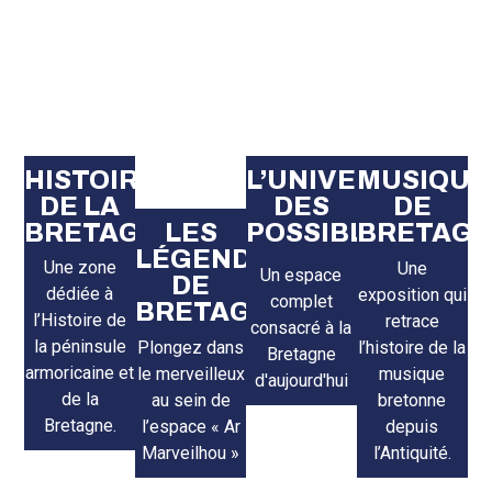
HISTOIRE
L’UNIVERS
MUSIQUE
DE LA
DES
DE
BRETAGNE
LES
POSSIBLES
BRETAG
LÉGENDES
Une zone
Une
Un espace
DE
dédiée à
exposition qui
complet
BRETAGNE
l’Histoire de
retrace
consacré à la
la péninsule
Plongez dans
l’histoire de la
Bretagne
armoricaine et
le merveilleux
musique
d'aujourd'hui
de la
au sein de
bretonne
Bretagne.
l’espace « Ar
depuis
Marveilhou »
l’Antiquité.