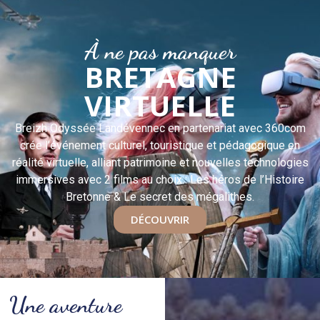
À ne pas manquer
BRETAGNE
VIRTUELLE
Breizh Odyssée Landévennec en partenariat avec 360com
crée l’événement culturel, touristique et pédagogique en
réalité virtuelle, alliant patrimoine et nouvelles technologies
immersives avec 2 films au choix : Les héros de l’Histoire
Bretonne & Le secret des mégalithes.
DÉCOUVRIR
Une aventure